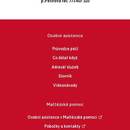
p.Petirová tel: 773 407 310
Osobní asistence
Průvodce péčí
Co dělat když
Adresář služeb
Slovník
Videonávody
Maltézská pomoc
Osobní asistence v Maltézské pomoci
Pobočky a kontakty