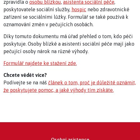
zpravidla o
osobu blízkou
,
asistenta sociální péče
,
poskytovatele sociální služby,
hospic
nebo zdravotnické
zařízení se sociálními lůžky. Formulář se také používá k
oznamování změn v pečujících osobách.
Díky tomuto dokumentu má úřad přehled o tom, kdo péči
poskytuje. Osoby blízké a asistenti sociální péče mají jako
pečující osoby nárok na různé výhody.
Formulář najdete ke stažení zde.
Chcete vědět více?
Podívejte se na náš
článek o tom, proč je důležité oznámit,
že poskytujete pomoc, a jaké výhody tím získáte.
Osobní asistence