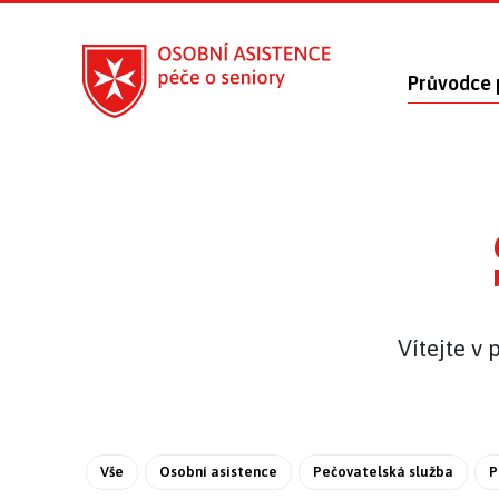
Průvodce 
Vítejte v 
Vše
Osobní asistence
Pečovatelská služba
P