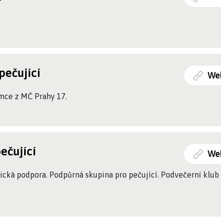
pečující
We
emce z MČ Prahy 17.
ečující
We
tická podpora. Podpůrná skupina pro pečující. Podvečerní klub