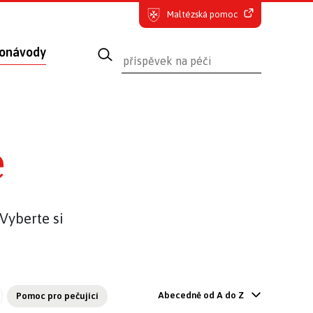
Maltézská pomoc
onávody
e
 Vyberte si
Abecedně od A do Z
Pomoc pro pečující