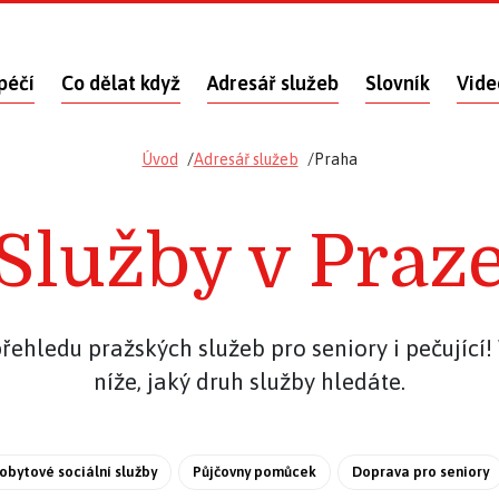
péčí
Co dělat když
Adresář služeb
Slovník
Vide
Úvod
Adresář služeb
Praha
Služby v Praz
přehledu pražských služeb pro seniory i pečující!
níže, jaký druh služby hledáte.
obytové sociální služby
Půjčovny pomůcek
Doprava pro seniory