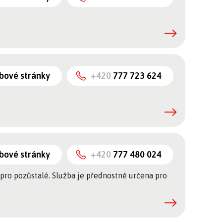
bové stránky
+420
777 723 624
bové stránky
+420
777 480 024
 pro pozůstalé. Služba je přednostně určena pro