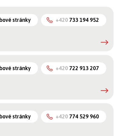
bové stránky
+420
733 194 952
bové stránky
+420
722 913 207
bové stránky
+420
774 529 960