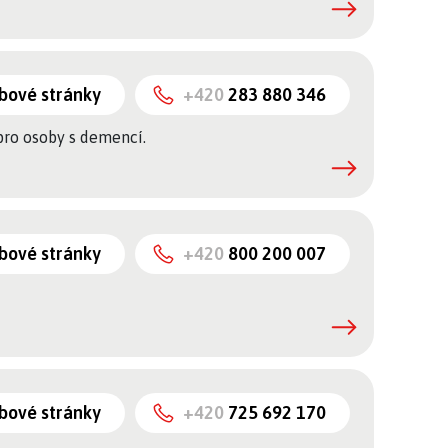
bové stránky
+420
283 880 346
 pro osoby s demencí.
bové stránky
+420
800 200 007
bové stránky
+420
725 692 170