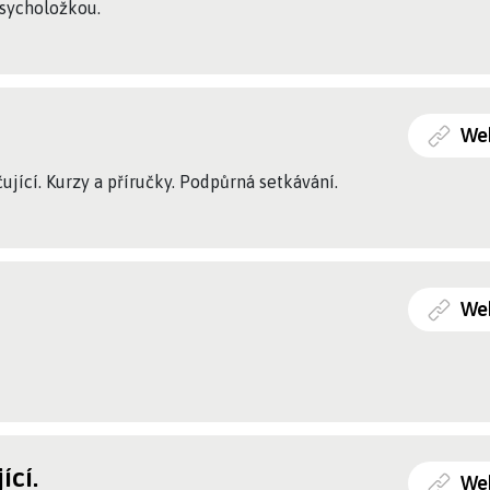
psycholožkou.
We
ující. Kurzy a příručky. Podpůrná setkávání.
We
ící.
We