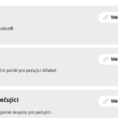
We
vodce®.
We
ní portál pro pečující Alfabet.
ečující
We
půrné skupiny pro pečující.