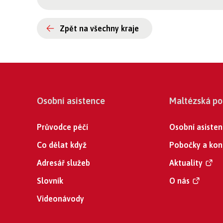
Zpět na všechny kraje
Osobní asistence
Maltézská p
Průvodce péčí
Osobní asiste
Co dělat když
Pobočky a kon
Adresář služeb
Aktuality
Slovník
O nás
Videonávody