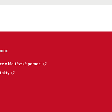
omoc
nce v Maltézské pomoci
takty